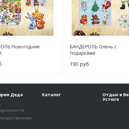
ОЛЬ Новогодние
БАНДЕРОЛЬ Олень с
и
подарками
б
190 руб
+
-
+
ярия Деда
Каталог
Отдых в В
Устюге
а
нциальности
предоставления