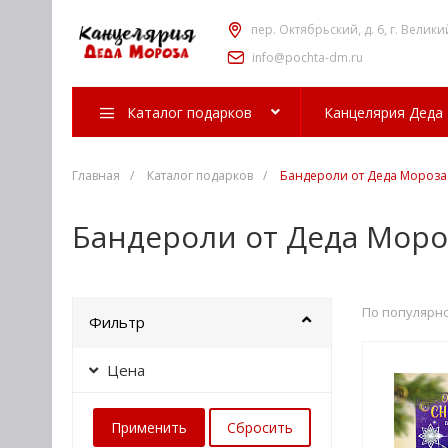
пер. Октябрьский, д. 6, г. Велики
info@pochta-dm.ru
Каталог подарков
Канцелярия Деда
Главная
/
Каталог подарков
/
Бандероли от Деда Мороза
Бандероли от Деда Моро
По популярн
Фильтр
Цена