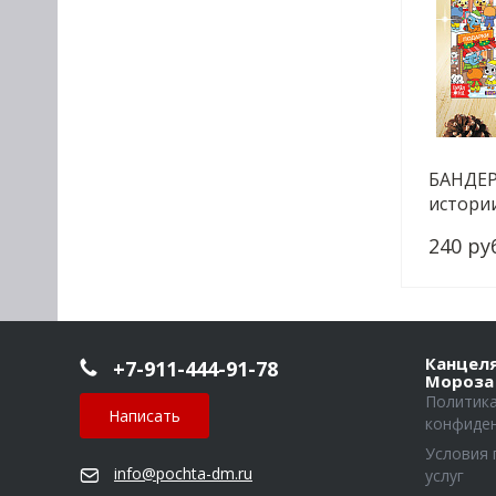
БАНДЕР
истори
240 ру
-
Канцел
+7-911-444-91-78
Мороза
Политик
Написать
конфиде
Условия 
info@pochta-dm.ru
услуг