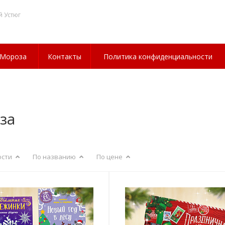
й Устюг
 Мороза
Контакты
Политика конфиденциальности
за
ости
По названию
По цене