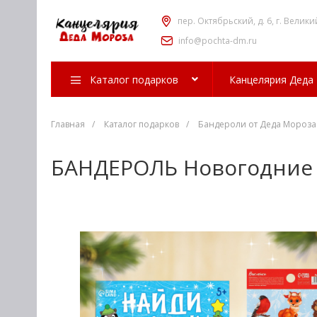
пер. Октябрьский, д. 6, г. Велики
info@pochta-dm.ru
Каталог подарков
Канцелярия Деда
Главная
/
Каталог подарков
/
Бандероли от Деда Мороза
БАНДЕРОЛЬ Новогодние